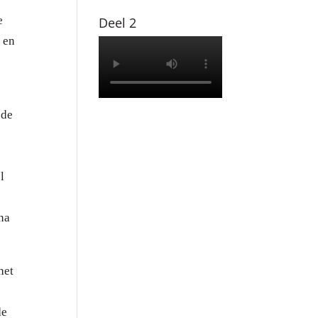
e
Deel 2
 en
 de
l
(na
het
de