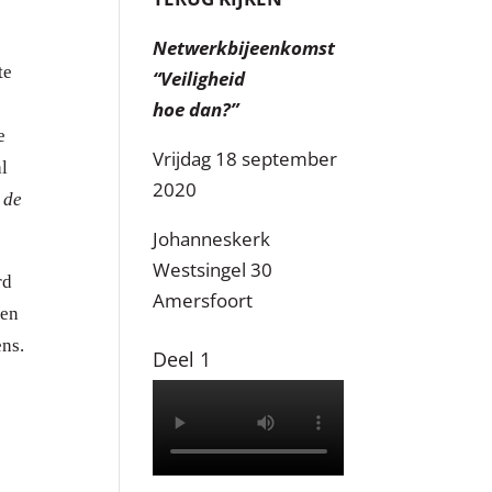
Netwerkbijeenkomst
te
“Veiligheid
hoe dan?”
e
Vrijdag 18 september
al
2020
 de
Johanneskerk
Westsingel 30
rd
Amersfoort
 en
ens.
Deel 1
n