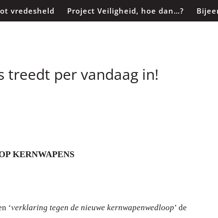
tot vredesheld
Project Veiligheid, hoe dan…?
Bije
treedt per vandaag in!
 OP KERNWAPENS
en ‘
verklaring tegen de nieuwe
kernwapenwedloop
’ de