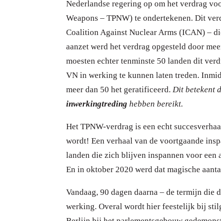
Nederlandse regering op om het verdrag voo
Weapons – TPNW) te ondertekenen.
Dit ver
Coalition Against Nuclear Arms (ICAN) – di
aanzet werd het verdrag opgesteld door me
moesten echter tenminste 50 landen dit verd
VN in werking te kunnen laten treden. Inmi
meer dan 50 het geratificeerd.
Dit betekent 
inwerkingtreding
hebben bereikt.
Het TPNW-verdrag is een echt succesverhaa
wordt! Een verhaal van de voortgaande inspa
landen die zich blijven inspannen voor een
En in oktober 2020 werd dat magische aantal
Vandaag, 90 dagen daarna – de termijn die d
werking. Overal wordt hier feestelijk bij st
Berlijn bij het parlementsgebouw gedemons