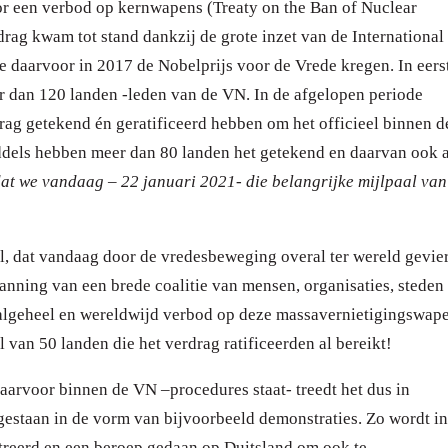
r een verbod op kernwapens (Treaty on the Ban of Nuclear
drag kwam tot stand dankzij de grote inzet van de International
e daarvoor in 2017 de Nobelprijs voor de Vrede kregen.
In eers
er dan 120 landen -leden van de VN.
In de afgelopen periode
rag getekend én geratificeerd hebben om het officieel binnen d
ddels hebben meer dan 80 landen het getekend en daarvan ook 
dat we vandaag – 22 januari 2021- die belangrijke mijlpaal
van
l, dat vandaag door de vredesbeweging overal
ter wereld gevie
nning van een brede coalitie van mensen, organisaties, steden
 algeheel en wereldwijd verbod op deze massavernietigingswap
 van 50 landen die het verdrag ratificeerden al bereikt!
aarvoor binnen de VN –procedures staat- treedt het dus in
ilgestaan in de vorm van bijvoorbeeld demonstraties. Zo wordt i
treerd en een beroep gedaan op Duitsland om ook te